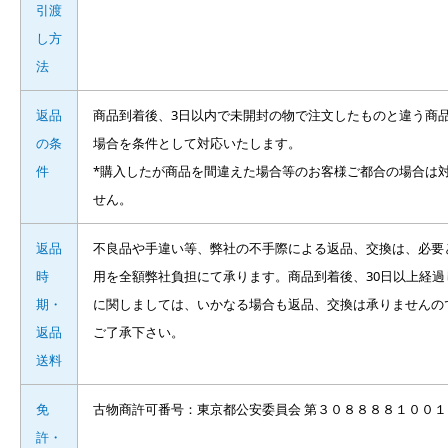
引渡
し方
法
返品
商品到着後、3日以内で未開封の物で注文したものと違う商
の条
場合を条件として対応いたします。
件
*購入したが商品を間違えた場合等のお客様ご都合の場合は
せん。
返品
不良品や手違い等、弊社の不手際による返品、交換は、必要
時
用を全額弊社負担にて承ります。商品到着後、30日以上経過
期・
に関しましては、いかなる場合も返品、交換は承りませんの
返品
ご了承下さい。
送料
免
古物商許可番号：東京都公安委員会 第３０８８８８１００１
許・