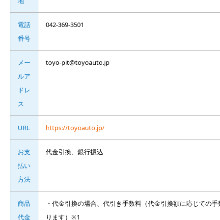
地
電話
042-369-3501
番号
メー
toyo-pit@toyoauto.jp
ルア
ドレ
ス
URL
https://toyoauto.jp/
お支
代金引換、銀行振込
払い
方法
商品
・代金引換の場合、代引き手数料（代金引換額に応じての手
代金
ります）※1